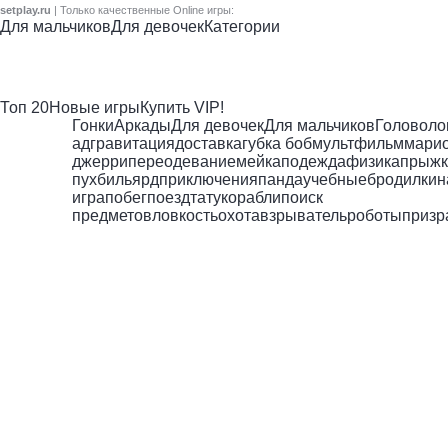
setplay.ru
| Только качественные Online игры:
Для мальчиков
Для девочек
Категории
Топ 20
Новые игры
Купить VIP!
Гонки
Аркады
Для девочек
Для мальчиков
Головоло
ад
гравитация
доставка
губка боб
мультфильм
мари
джерри
переодевание
мейкап
одежда
физика
прыжк
пух
бильярд
приключения
панда
учебные
бродилки
н
игра
побег
поезд
тату
корабли
поиск
предметов
ловкость
охота
взрыватель
роботы
призр