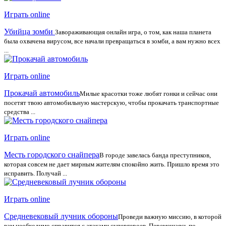
Играть online
Убийца зомби
Завораживающая онлайн игра, о том, как наша планета
была охвачена вирусом, все начали превращаться в зомби, а вам нужно всех
...
Играть online
Прокачай автомобиль
Милые красотки тоже любят гонки и сейчас они
посетят твою автомобильную мастерскую, чтобы прокачать транспортные
средства ...
Играть online
Месть городского снайпера
В городе завелась банда преступников,
которая совсем не дает мирным жителям спокойно жить. Пришло время это
исправить. Получай ...
Играть online
Средневековый лучник обороны
Проведи важную миссию, в которой
вам необходимо справится с атаками супергероев. Перемещаясь по