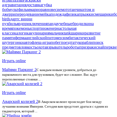
игры
Пазлы
Раскраски
ад
гравитация
доставка
губка
боб
мультфильм
марио
равновесие
мото
танчики
том и
джерри
переодевание
мейкап
одежда
физика
прыжки
смешарики
б
birds
дартс
винни
пух
бильярд
приключения
панда
учебные
бродилки
на
время
покемоны
спорт
инженер
настольная
классика
логика
кулинария
мальчик
tank
шарики
развитие
памяти
ферма
английский
питомец
зомби
тактический
шутер
гонки
авто
флеш-игра
побег
поезд
тату
корабли
поиск
предметов
ловкость
охота
взрыватель
роботы
призраки
снайпер
кве
Играть online
Майями Паркинг 2
С каждым новым уровнем, добраться до
парковачного места для грузовиков, будет все сложнее. Вас ждут
переполненные стоянки ...
Играть online
Аварский колизей 2
В Аварском колизее происходят бои между
лучшими воинами Империи. Сегодня вам предстоит драться с одним из
гладиаторов, который ...