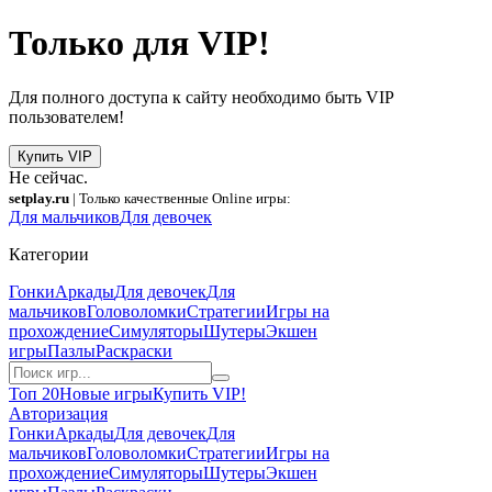
Только для VIP!
Для полного доступа к сайту необходимо быть VIP
пользователем!
Купить VIP
Не сейчас.
setplay.ru
| Только качественные Online игры:
Для мальчиков
Для девочек
Категории
Гонки
Аркады
Для девочек
Для
мальчиков
Головоломки
Стратегии
Игры на
прохождение
Симуляторы
Шутеры
Экшен
игры
Пазлы
Раскраски
Топ 20
Новые игры
Купить VIP!
Авторизация
Гонки
Аркады
Для девочек
Для
мальчиков
Головоломки
Стратегии
Игры на
прохождение
Симуляторы
Шутеры
Экшен