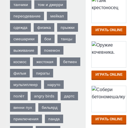
танчики
том и джерри
переодевание
мейкап
одежда
физика
прыжки
ИГРАТЬ ONLINE
смешарики
бои
танцы
выживание
покемон
космос
жестокая
бетмен
фильм
пираты
ИГРАТЬ ONLINE
мультиплеер
наруто
полёт
angry birds
дартс
винни пух
бильярд
приключения
панда
ИГРАТЬ ONLINE