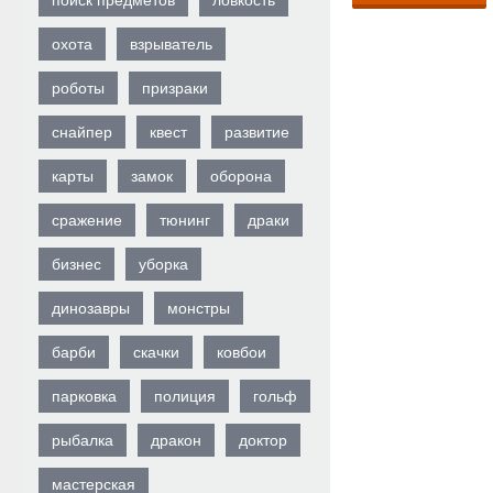
поиск предметов
ловкость
охота
взрыватель
роботы
призраки
снайпер
квест
развитие
карты
замок
оборона
сражение
тюнинг
драки
бизнес
уборка
динозавры
монстры
барби
скачки
ковбои
парковка
полиция
гольф
рыбалка
дракон
доктор
мастерская