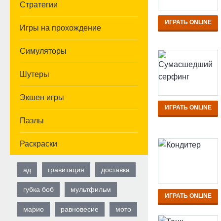
Стратегии
ИГРАТЬ ONLINE
Игры на прохождение
Симуляторы
Шутеры
Экшен игры
ИГРАТЬ ONLINE
Пазлы
Раскраски
ад
гравитация
доставка
губка боб
мультфильм
ИГРАТЬ ONLINE
марио
равновесие
мото