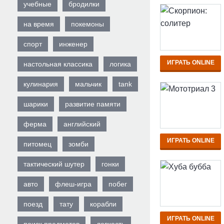
учебные
бродилки
на время
покемоны
спорт
инженер
ИГРАТЬ ONLINE
настольная классика
логика
кулинария
мальчик
tank
шарики
развитие памяти
ферма
английский
ИГРАТЬ ONLINE
питомец
зомби
тактический шутер
гонки
авто
флеш-игра
побег
поезд
тату
корабли
ИГРАТЬ ONLINE