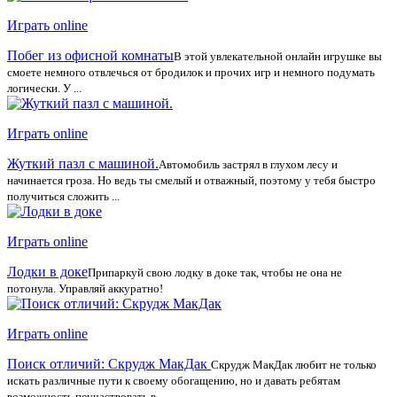
Играть online
Побег из офисной комнаты
В этой увлекательной онлайн игрушке вы
смоете немного отвлечься от бродилок и прочих игр и немного подумать
логически. У ...
Играть online
Жуткий пазл с машиной.
Автомобиль застрял в глухом лесу и
начинается гроза. Но ведь ты смелый и отважный, поэтому у тебя быстро
получиться сложить ...
Играть online
Лодки в доке
Припаркуй свою лодку в доке так, чтобы не она не
потонула. Управляй аккуратно!
Играть online
Поиск отличий: Скрудж МакДак
Скрудж МакДак любит не только
искать различные пути к своему обогащению, но и давать ребятам
возможность поучаствовать в ...