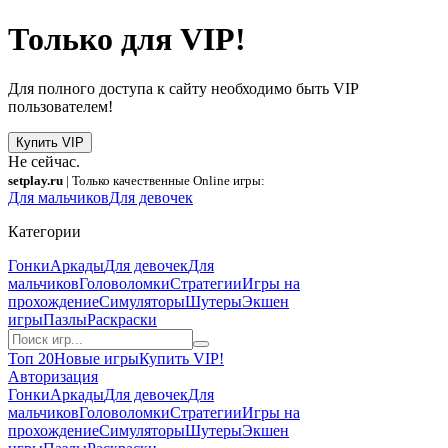
Только для VIP!
Для полного доступа к сайту необходимо быть VIP
пользователем!
Купить VIP
Не сейчас.
setplay.ru
| Только качественные Online игры:
Для мальчиков
Для девочек
Категории
Гонки
Аркады
Для девочек
Для
мальчиков
Головоломки
Стратегии
Игры на
прохождение
Симуляторы
Шутеры
Экшен
игры
Пазлы
Раскраски
Топ 20
Новые игры
Купить VIP!
Авторизация
Гонки
Аркады
Для девочек
Для
мальчиков
Головоломки
Стратегии
Игры на
прохождение
Симуляторы
Шутеры
Экшен