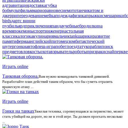
игры
Пазлы
Раскраски
ад
гравитация
доставка
губка
боб
мультфильм
марио
равновесие
мото
танчики
том и
джерри
переодевание
мейкап
одежда
физика
прыжки
смешарики
б
birds
дартс
винни
пух
бильярд
приключения
панда
учебные
бродилки
на
время
покемоны
спорт
инженер
настольная
классика
логика
кулинария
мальчик
tank
шарики
развитие
памяти
ферма
английский
питомец
зомби
тактический
шутер
гонки
авто
флеш-игра
побег
поезд
тату
корабли
поиск
предметов
ловкость
охота
взрыватель
роботы
призраки
снайпер
кве
Играть online
Танковая оборона.
Вам нужно командовать танковой дивизией.
Разработайте план действий таким образом, что бы суметь отразить
вражескую атаку ...
Играть online
Гонки на танках
Тяжелая техника, соревнующаяся за первенство, может
стать убийцей на дороге, но не в этой игре. Ты должен проехать несколько
...