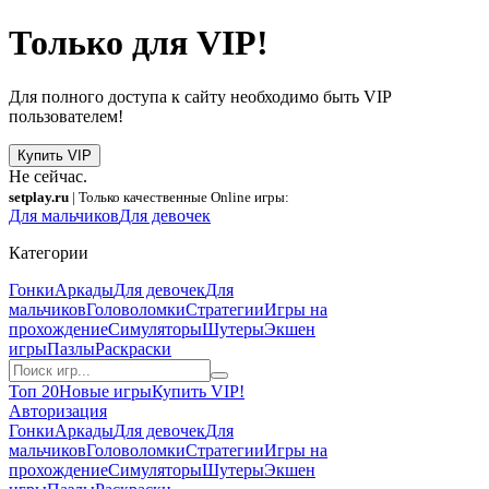
Только для VIP!
Для полного доступа к сайту необходимо быть VIP
пользователем!
Купить VIP
Не сейчас.
setplay.ru
| Только качественные Online игры:
Для мальчиков
Для девочек
Категории
Гонки
Аркады
Для девочек
Для
мальчиков
Головоломки
Стратегии
Игры на
прохождение
Симуляторы
Шутеры
Экшен
игры
Пазлы
Раскраски
Топ 20
Новые игры
Купить VIP!
Авторизация
Гонки
Аркады
Для девочек
Для
мальчиков
Головоломки
Стратегии
Игры на
прохождение
Симуляторы
Шутеры
Экшен