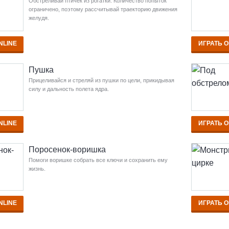
Обстреливай птичек из рогатки. Количество попыток
ограничено, поэтому рассчитывай траекторию движения
желудя.
NLINE
ИГРАТЬ O
Пушка
Прицеливайся и стреляй из пушки по цели, прикидывая
силу и дальность полета ядра.
NLINE
ИГРАТЬ O
Поросенок-воришка
Помоги воришке собрать все ключи и сохранить ему
жизнь.
NLINE
ИГРАТЬ O