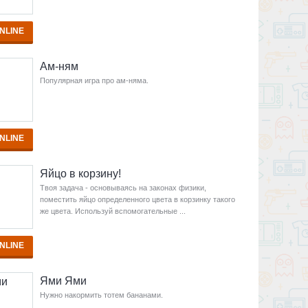
NLINE
Ам-ням
Популярная игра про ам-няма.
NLINE
Яйцо в корзину!
Твоя задача - основываясь на законах физики,
поместить яйцо определенного цвета в корзинку такого
же цвета. Используй вспомогательные ...
NLINE
Ями Ями
Нужно накормить тотем бананами.