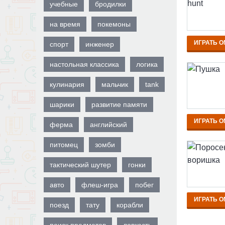
учебные
бродилки
на время
покемоны
ИГРАТЬ O
спорт
инженер
настольная классика
логика
кулинария
мальчик
tank
шарики
развитие памяти
ИГРАТЬ O
ферма
английский
питомец
зомби
тактический шутер
гонки
авто
флеш-игра
побег
ИГРАТЬ O
поезд
тату
корабли