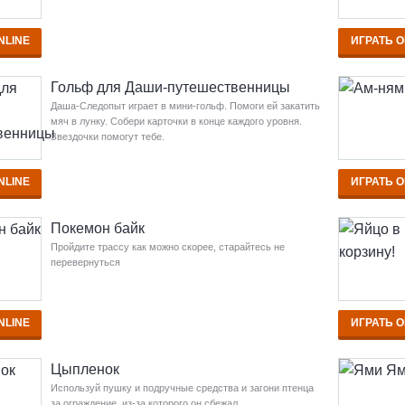
NLINE
ИГРАТЬ O
Гольф для Даши-путешественницы
Даша-Следопыт играет в мини-гольф. Помоги ей закатить
мяч в лунку. Собери карточки в конце каждого уровня.
Звездочки помогут тебе.
NLINE
ИГРАТЬ O
Покемон байк
Пройдите трассу как можно скорее, старайтесь не
перевернуться
NLINE
ИГРАТЬ O
Цыпленок
Используй пушку и подручные средства и загони птенца
за ограждение, из-за которого он сбежал.