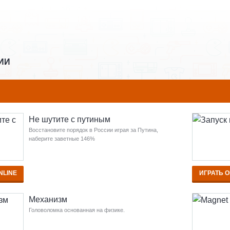
РИИ
Не шутите с путиным
Восстановите порядок в России играя за Путина,
наберите заветные 146%
NLINE
ИГРАТЬ O
Механизм
Головоломка основанная на физике.