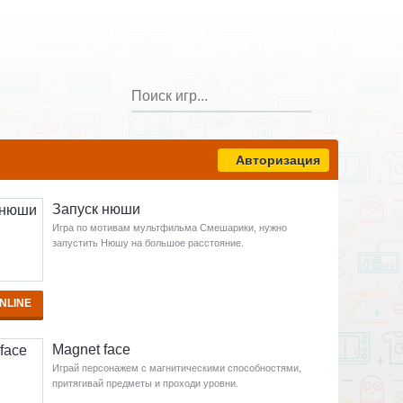
Авторизация
Запуск нюши
Игра по мотивам мультфильма Смешарики, нужно
запустить Нюшу на большое расстояние.
NLINE
Magnet face
Играй персонажем с магнитическими способностями,
притягивай предметы и проходи уровни.