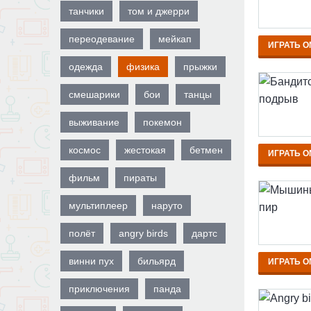
танчики
том и джерри
переодевание
мейкап
ИГРАТЬ O
одежда
физика
прыжки
смешарики
бои
танцы
выживание
покемон
космос
жестокая
бетмен
ИГРАТЬ O
фильм
пираты
мультиплеер
наруто
полёт
angry birds
дартс
винни пух
бильярд
ИГРАТЬ O
приключения
панда