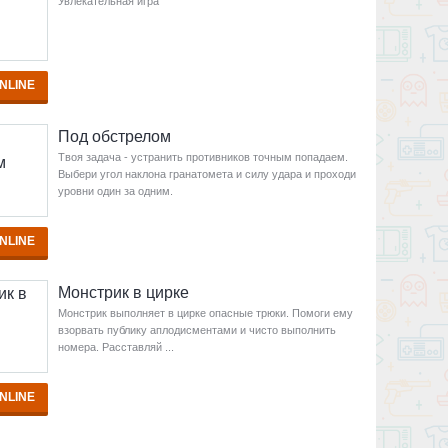
Увлекательная игра
NLINE
Под обстрелом
Твоя задача - устранить противников точным попадаем.
Выбери угол наклона гранатомета и силу удара и проходи
уровни один за одним.
NLINE
Монстрик в цирке
Монстрик выполняет в цирке опасные трюки. Помоги ему
взорвать публику аплодисментами и чисто выполнить
номера. Расставляй ...
NLINE