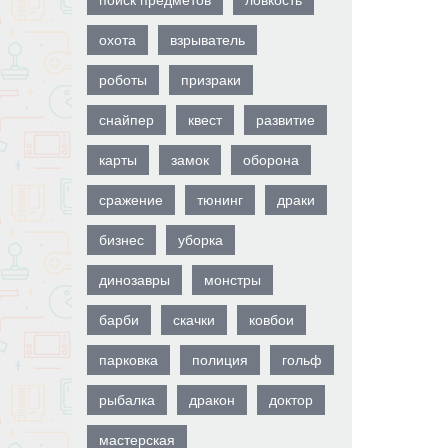
поиск предметов
ловкость
охота
взрыватель
роботы
призраки
снайпер
квест
развитие
карты
замок
оборона
сражение
тюнинг
драки
бизнес
уборка
динозавры
монстры
барби
скачки
ковбои
парковка
полиция
гольф
рыбалка
дракон
доктор
мастерская