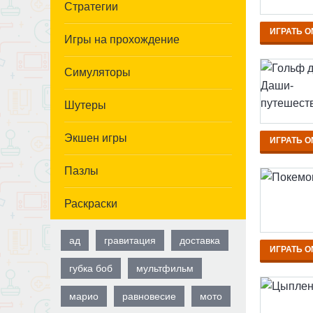
Стратегии
ИГРАТЬ O
Игры на прохождение
Симуляторы
Шутеры
Экшен игры
ИГРАТЬ O
Пазлы
Раскраски
ад
гравитация
доставка
ИГРАТЬ O
губка боб
мультфильм
марио
равновесие
мото