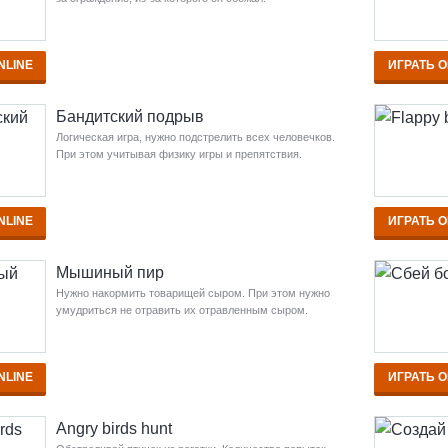
NLINE
ИГРАТЬ O
Бандитский подрыв
Логическая игра, нужно подстрелить всех человечков.
При этом учитывая физику игры и препятствия.
NLINE
ИГРАТЬ O
Мышиный пир
Нужно накормить товарищей сыром. При этом нужно
умудриться не отравить их отравленным сыром.
NLINE
ИГРАТЬ O
Angry birds hunt