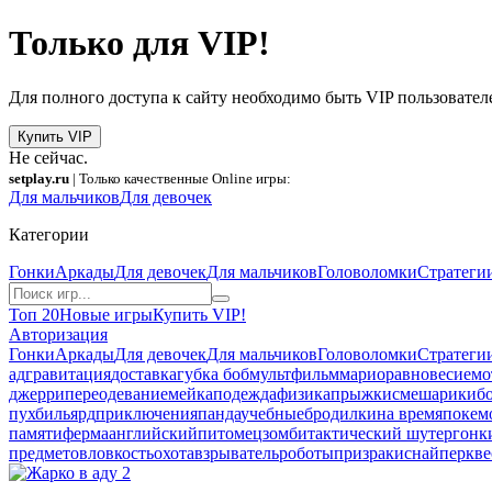
Только для VIP!
Для полного доступа к сайту необходимо быть VIP пользовател
Купить VIP
Не сейчас.
setplay.ru
| Только качественные Online игры:
Для мальчиков
Для девочек
Категории
Гонки
Аркады
Для девочек
Для мальчиков
Головоломки
Стратеги
Топ 20
Новые игры
Купить VIP!
Авторизация
Гонки
Аркады
Для девочек
Для мальчиков
Головоломки
Стратеги
ад
гравитация
доставка
губка боб
мультфильм
марио
равновесие
мо
джерри
переодевание
мейкап
одежда
физика
прыжки
смешарики
б
пух
бильярд
приключения
панда
учебные
бродилки
на время
покем
памяти
ферма
английский
питомец
зомби
тактический шутер
гонк
предметов
ловкость
охота
взрыватель
роботы
призраки
снайпер
кве