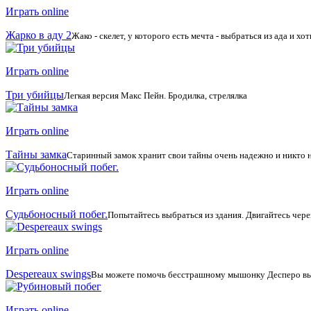
Играть online
Жарко в аду 2
Жако - скелет, у которого есть мечта - выбраться из ада и хот
Играть online
Три убийцы
Легкая версия Макс Пейн. Бродилка, стрелялка
Играть online
Тайны замка
Старинный замок хранит свои тайны очень надежно и никто не 
Играть online
Судьбоносный побег.
Попытайтесь выбраться из здания. Двигайтесь чер
Играть online
Despereaux swings
Вы можете помочь бесстрашному мышонку Десперо выкар
Играть online