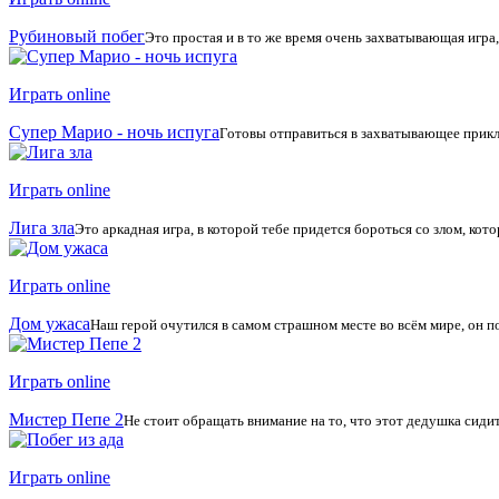
Рубиновый побег
Это простая и в то же время очень захватывающая игра, 
Играть online
Супер Марио - ночь испуга
Готовы отправиться в захватывающее приклю
Играть online
Лига зла
Это аркадная игра, в которой тебе придется бороться со злом, кото
Играть online
Дом ужаса
Наш герой очутился в самом страшном месте во всём мире, он по
Играть online
Мистер Пепе 2
Не стоит обращать внимание на то, что этот дедушка сидит
Играть online