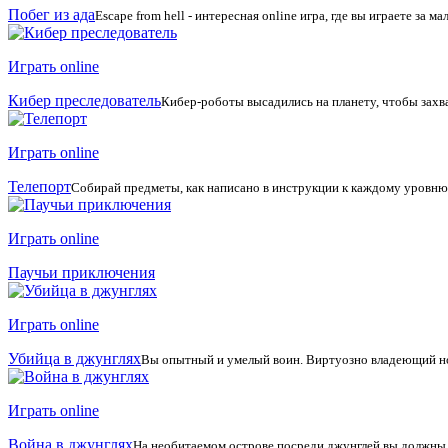
Побег из ада
Escape from hell - интересная online игра, где вы играете за м
Играть online
Кибер преследователь
Кибер-роботы высадились на планету, чтобы захват
Играть online
Телепорт
Собирай предметы, как написано в инструкции к каждому уровню
Играть online
Паучьи приключения
Играть online
Убийца в джунглях
Вы опытный и умелый воин. Виртуозно владеющий нож
Играть online
Война в джунглях
На необитаемом острове посреди джунглей вы должны с