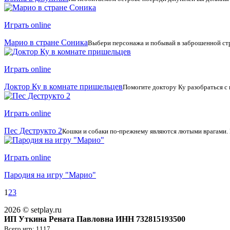
Играть online
Марио в стране Соника
Выбери персонажа и побывай в заброшенной ст
Играть online
Доктор Ку в комнате пришельцев
Помогите доктору Ку разобраться с 
Играть online
Пес Деструкто 2
Кошки и собаки по-прежнему являются лютыми врагами. Но
Играть online
Пародия на игру "Марио"
1
2
3
2026 © setplay.ru
ИП Уткина Рената Павловна ИНН 732815193500
Всего игр: 1117