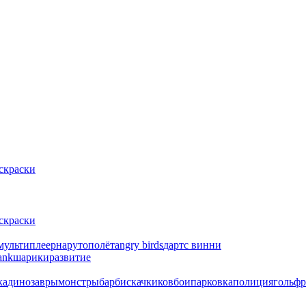
скраски
скраски
мультиплеер
наруто
полёт
angry birds
дартс
винни
ank
шарики
развитие
ка
динозавры
монстры
барби
скачки
ковбои
парковка
полиция
гольф