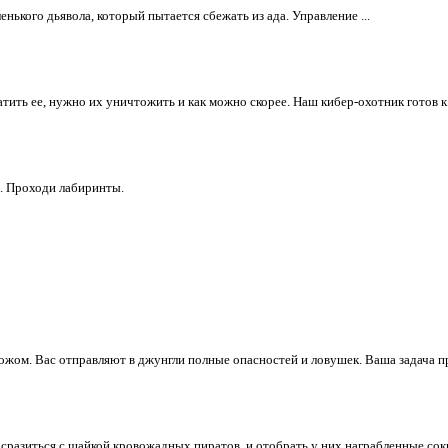
аленького дьявола, который пытается сбежать из ада. Управление ...
ить ее, нужно их уничтожить и как можно скорее. Наш кибер-охотник готов к .
. Проходи лабиринты.
ом. Вас отправляют в джунгли полные опасностей и ловушек. Ваша задача про
разиться с шайкой кровожадных пиратов, и отобрать у них награбленные сокр