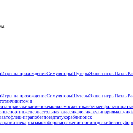
ем!
и
Игры на прохождение
Симуляторы
Шутеры
Экшен игры
Пазлы
Ра
и
Игры на прохождение
Симуляторы
Шутеры
Экшен игры
Пазлы
Ра
то
танчики
том и
ои
танцы
выживание
покемон
космос
жестокая
бетмен
фильм
пираты
оны
спорт
инженер
настольная классика
логика
кулинария
мальчик
t
и
авто
флеш-игра
побег
поезд
тату
корабли
поиск
ст
развитие
карты
замок
оборона
сражение
тюнинг
драки
бизнес
убор