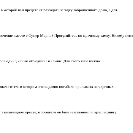
в которой вам предстоит разгадать загадку заброшенного дома, а для ...
чение вместе с Супер Марио? Прогуляйтесь по мрачному замку. Никому неизве
рое один ученый объединил в альянс. Для этого тебе нужно ...
пал в отель в котором очень давно погибало при самых загадочных ...
 в инвалидном кресте, в прошлом он был чемпионом по арм реслингу ...