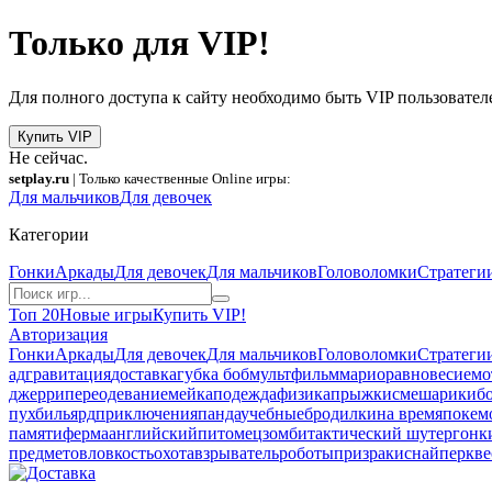
Только для VIP!
Для полного доступа к сайту необходимо быть VIP пользовател
Купить VIP
Не сейчас.
setplay.ru
| Только качественные Online игры:
Для мальчиков
Для девочек
Категории
Гонки
Аркады
Для девочек
Для мальчиков
Головоломки
Стратеги
Топ 20
Новые игры
Купить VIP!
Авторизация
Гонки
Аркады
Для девочек
Для мальчиков
Головоломки
Стратеги
ад
гравитация
доставка
губка боб
мультфильм
марио
равновесие
мо
джерри
переодевание
мейкап
одежда
физика
прыжки
смешарики
б
пух
бильярд
приключения
панда
учебные
бродилки
на время
покем
памяти
ферма
английский
питомец
зомби
тактический шутер
гонк
предметов
ловкость
охота
взрыватель
роботы
призраки
снайпер
кве