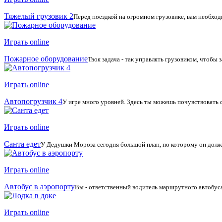
Тяжелый грузовик 2
Перед поездкой на огромном грузовике, вам необходи
Играть online
Пожарное оборудование
Твоя задача - так управлять грузовиком, чтобы
Играть online
Автопогрузчик 4
У игре много уровней. Здесь ты можешь почувствовать се
Играть online
Санта едет
У Дедушки Мороза сегодня большой план, по которому он долже
Играть online
Автобус в аэропорту
Вы - ответственный водитель маршрутного автобуса
Играть online