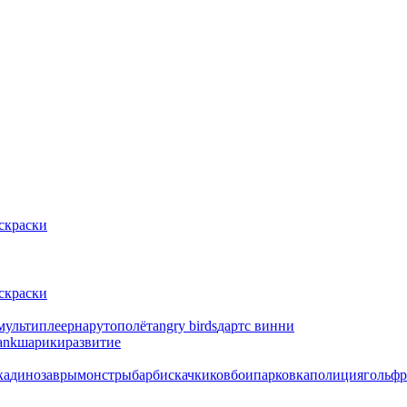
скраски
скраски
мультиплеер
наруто
полёт
angry birds
дартс
винни
ank
шарики
развитие
ка
динозавры
монстры
барби
скачки
ковбои
парковка
полиция
гольф