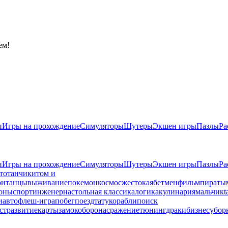
ем!
и
Игры на прохождение
Симуляторы
Шутеры
Экшен игры
Пазлы
Ра
и
Игры на прохождение
Симуляторы
Шутеры
Экшен игры
Пазлы
Ра
то
танчики
том и
ои
танцы
выживание
покемон
космос
жестокая
бетмен
фильм
пираты
оны
спорт
инженер
настольная классика
логика
кулинария
мальчик
t
и
авто
флеш-игра
побег
поезд
тату
корабли
поиск
ст
развитие
карты
замок
оборона
сражение
тюнинг
драки
бизнес
убор