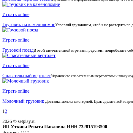
Играть online
Грузовик на каменоломне
Управляй грузовиком, чтобы не растерять по д
Играть online
Грузовой поезд
В этой замечательной игре вам предстоит попробовать себя
Играть online
Спасательный вертолет
Управляйте спасательным вертолётом и эвакуир
Играть online
Молочный грузовик
Доставка молока цистерной. Цель сделать всё воврем
1
2
2026 © setplay.ru
ИП Уткина Рената Павловна ИНН 732815193500
Всего игр: 1117