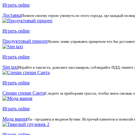
Играть online
Доставка
Помоги своему герою улизнуть из этого города, где каждый полице
Играть online
Продуктовый прицеп
Нужно ловко управлять прицепом что бы доставит
Играть online
Sim taxi
Играйте в таксиста, довозите пассажиров, соблюдайте ПДД, чините 
Играть online
Спеши спеши Санта
Следите за приборами трассы, чтобы знать сколько о
Играть online
Мода мания
Ты - продавец в модном бутике. Встречай клиентов и помогай 
Играть online