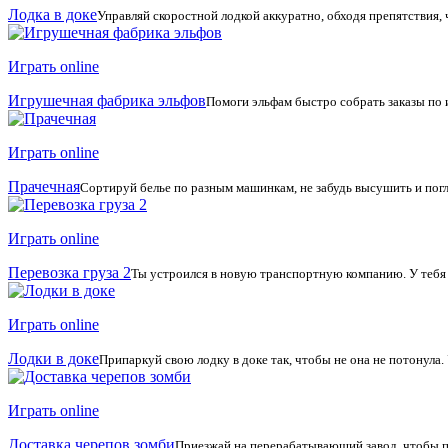
Лодка в доке
Управляй скоростной лодкой аккуратно, обходя препятствия, чт
Играть online
Игрушечная фабрика эльфов
Помоги эльфам быстро собрать заказы по 
Играть online
Прачечная
Сортируй белье по разным машинкам, не забудь высушить и погл
Играть online
Перевозка груза 2
Ты устроился в новую транспортную компанию. У тебя 
Играть online
Лодки в доке
Припаркуй свою лодку в доке так, чтобы не она не потонула.
Играть online
Доставка черепов зомби
Приезжай на перерабатывающий завод, чтобы по