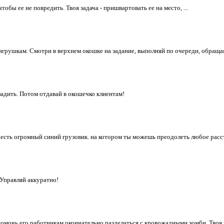
обы ее не повредить. Твоя задача - пришвартовать ее на место, ...
игрушкам. Смотри в верхнем окошке на задание, выполняй по очереди, обращая
адить. Потом отдавай в окошечко клиентам!
есть огромный синий грузовик. на котором ты можешь преодолеть любое рассто
 Управляй аккуратно!
мочь его работникам окончательно разделаться с кровожадными зомби. Твоя м