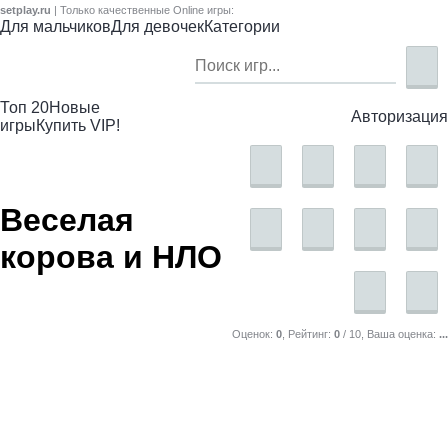
setplay.ru
| Только качественные Online игры:
Для мальчиков
Для девочек
Категории
Топ 20
Новые
Авторизация
игры
Купить VIP!
Веселая
корова и НЛО
Оценок:
0
, Рейтинг:
0
/
10
, Ваша оценка:
...