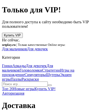
Только для VIP!
Для полного доступа к сайту необходимо быть VIP
пользователем!
Купить VIP
Не сейчас.
setplay.ru
| Только качественные Online игры:
Для мальчиков
Для девочек
Категории
Гонки
Аркады
Для девочек
Для
мальчиков
Головоломки
Стратегии
Игры на
прохождение
Симуляторы
Шутеры
Экшен
игры
Пазлы
Раскраски
Топ 20
Новые игры
Купить VIP!
Авторизация
Доставка