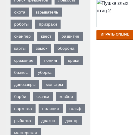
поиск предметов
ловкость
охота
взрыватель
роботы
призраки
ИГРАТЬ ONLINE
снайпер
квест
развитие
карты
замок
оборона
сражение
тюнинг
драки
бизнес
уборка
динозавры
монстры
барби
скачки
ковбои
парковка
полиция
гольф
рыбалка
дракон
доктор
мастерская