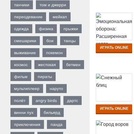
танчики
том и джерри
переодевание
мейкап
одежда
физика
прыжки
смешарики
бои
танцы
ИГРАТЬ ONLINE
выживание
покемон
космос
жестокая
бетмен
фильм
пираты
мультиплеер
наруто
полёт
angry birds
дартс
ИГРАТЬ ONLINE
винни пух
бильярд
приключения
панда