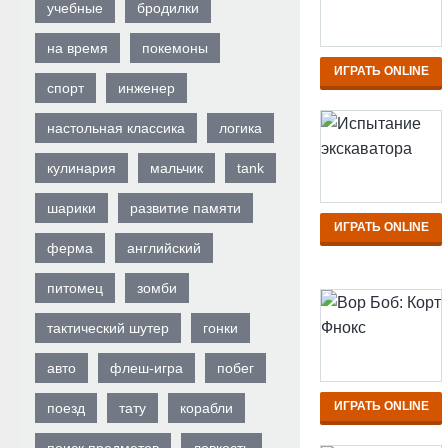
учебные
бродилки
на время
покемоны
ИГРАТЬ ONLINE
спорт
инженер
настольная классика
логика
кулинария
мальчик
tank
шарики
развитие памяти
ИГРАТЬ ONLINE
ферма
английский
питомец
зомби
тактический шутер
гонки
авто
флеш-игра
побег
ИГРАТЬ ONLINE
поезд
тату
корабли