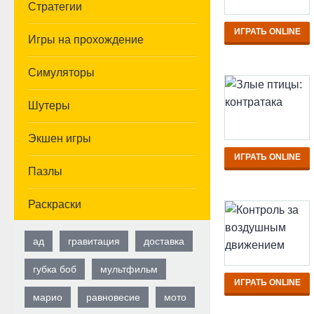
Стратегии
ИГРАТЬ ONLINE
Игры на прохождение
Симуляторы
Шутеры
Экшен игры
ИГРАТЬ ONLINE
Пазлы
Раскраски
ад
гравитация
доставка
губка боб
мультфильм
ИГРАТЬ ONLINE
марио
равновесие
мото