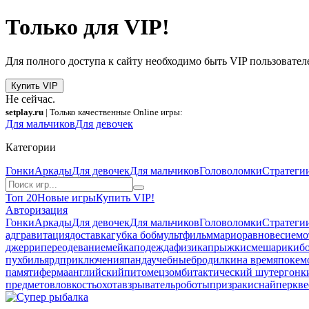
Только для VIP!
Для полного доступа к сайту необходимо быть VIP пользовател
Купить VIP
Не сейчас.
setplay.ru
| Только качественные Online игры:
Для мальчиков
Для девочек
Категории
Гонки
Аркады
Для девочек
Для мальчиков
Головоломки
Стратеги
Топ 20
Новые игры
Купить VIP!
Авторизация
Гонки
Аркады
Для девочек
Для мальчиков
Головоломки
Стратеги
ад
гравитация
доставка
губка боб
мультфильм
марио
равновесие
мо
джерри
переодевание
мейкап
одежда
физика
прыжки
смешарики
б
пух
бильярд
приключения
панда
учебные
бродилки
на время
покем
памяти
ферма
английский
питомец
зомби
тактический шутер
гонк
предметов
ловкость
охота
взрыватель
роботы
призраки
снайпер
кве