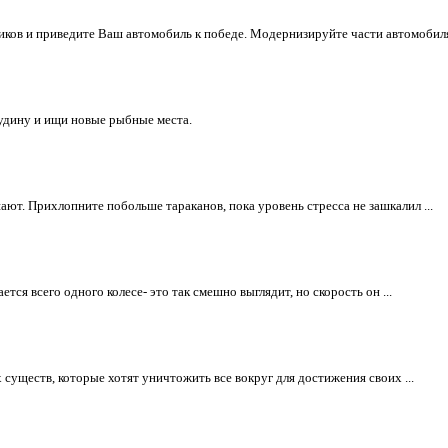
иков и приведите Ваш автомобиль к победе. Модернизируйте части автомобиля 
удину и ищи новые рыбные места.
ют. Прихлопните побольше тараканов, пока уровень стресса не зашкалил ...
ся всего одного колесе- это так смешно выглядит, но скорость он ...
существ, которые хотят уничтожить все вокруг для достижения своих ...