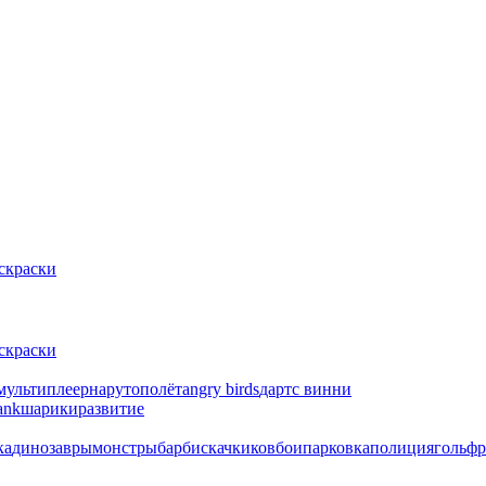
скраски
скраски
мультиплеер
наруто
полёт
angry birds
дартс
винни
ank
шарики
развитие
ка
динозавры
монстры
барби
скачки
ковбои
парковка
полиция
гольф