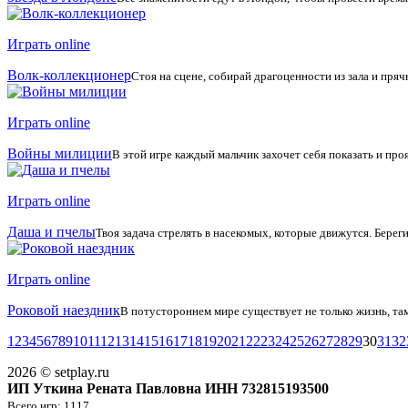
Играть online
Волк-коллекционер
Стоя на сцене, собирай драгоценности из зала и прячь
Играть online
Войны милиции
В этой игре каждый мальчик захочет себя показать и проя
Играть online
Даша и пчелы
Твоя задача стрелять в насекомых, которые движутся. Бере
Играть online
Роковой наездник
В потустороннем мире существует не только жизнь, там 
1
2
3
4
5
6
7
8
9
10
11
12
13
14
15
16
17
18
19
20
21
22
23
24
25
26
27
28
29
30
31
32
2026 © setplay.ru
ИП Уткина Рената Павловна ИНН 732815193500
Всего игр: 1117