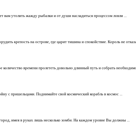
ет вам утолить жажду рыбалки и от души насладиться процессом ловли ...
рудить крепость на острове, где царит тишина и спокойствие. Король не отказа
ое количество времени пролететь довольно длинный путь и собрать необходимое
войну с пришельцами. Поднимайте свой космический корабль в космос ...
 город, имея в руках лишь несколько зомби. На каждом уровне Вы должны ...