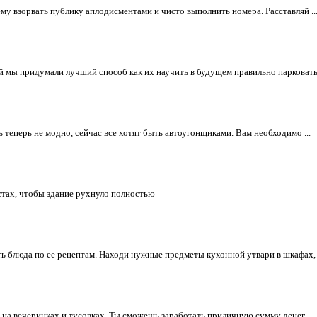
у взорвать публику аплодисментами и чисто выполнить номера. Расставляй ..
й мы придумали лучший способ как их научить в будущем правильно парковат
 теперь не модно, сейчас все хотят быть автоугонщиками. Вам необходимо ...
стах, чтобы здание рухнуло полностью
 блюда по ее рецептам. Находи нужные предметы кухонной утвари в шкафах, а
на вечеринках и тусовках. Ты сможешь заработать приличную сумму денег, ...