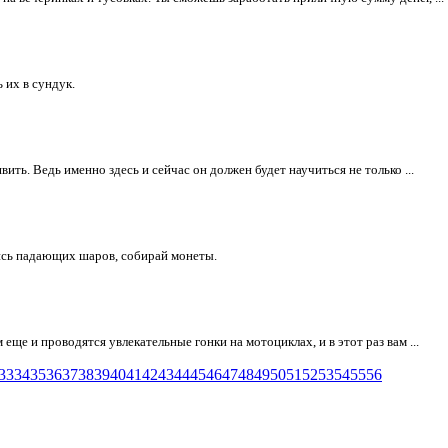
 их в сундук.
вить. Ведь именно здесь и сейчас он должен будет научиться не только ...
гись падающих шаров, собирай монеты.
еще и проводятся увлекательные гонки на мотоциклах, и в этот раз вам ...
33
34
35
36
37
38
39
40
41
42
43
44
45
46
47
48
49
50
51
52
53
54
55
56