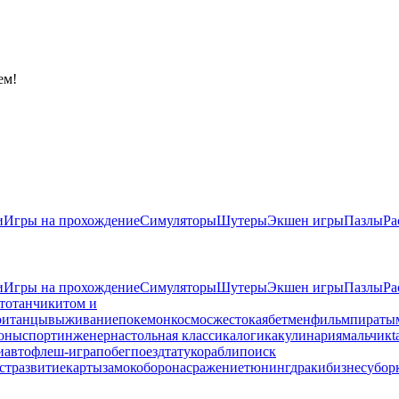
ем!
и
Игры на прохождение
Симуляторы
Шутеры
Экшен игры
Пазлы
Ра
и
Игры на прохождение
Симуляторы
Шутеры
Экшен игры
Пазлы
Ра
то
танчики
том и
ои
танцы
выживание
покемон
космос
жестокая
бетмен
фильм
пираты
оны
спорт
инженер
настольная классика
логика
кулинария
мальчик
t
и
авто
флеш-игра
побег
поезд
тату
корабли
поиск
ст
развитие
карты
замок
оборона
сражение
тюнинг
драки
бизнес
убор