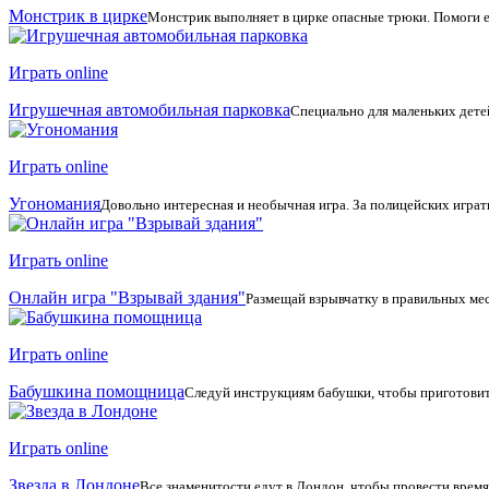
Монстрик в цирке
Монстрик выполняет в цирке опасные трюки. Помоги ем
Играть online
Игрушечная автомобильная парковка
Специально для маленьких дете
Играть online
Угономания
Довольно интересная и необычная игра. За полицейских играть
Играть online
Онлайн игра "Взрывай здания"
Размещай взрывчатку в правильных ме
Играть online
Бабушкина помощница
Следуй инструкциям бабушки, чтобы приготовить
Играть online
Звезда в Лондоне
Все знаменитости едут в Лондон, чтобы провести время 