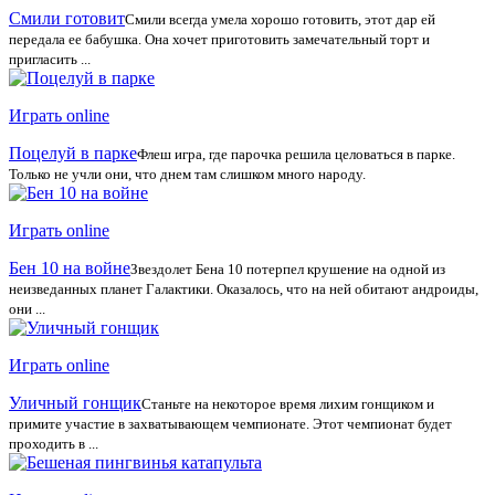
Смили готовит
Смили всегда умела хорошо готовить, этот дар ей
передала ее бабушка. Она хочет приготовить замечательный торт и
пригласить ...
Играть online
Поцелуй в парке
Флеш игра, где парочка решила целоваться в парке.
Только не учли они, что днем там слишком много народу.
Играть online
Бен 10 на войне
Звездолет Бена 10 потерпел крушение на одной из
неизведанных планет Галактики. Оказалось, что на ней обитают андроиды,
они ...
Играть online
Уличный гонщик
Станьте на некоторое время лихим гонщиком и
примите участие в захватывающем чемпионате. Этот чемпионат будет
проходить в ...