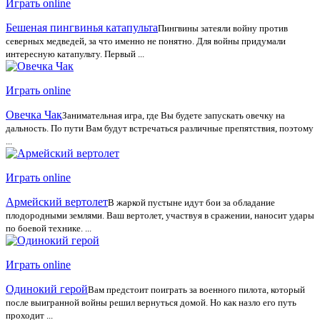
Играть online
Бешеная пингвинья катапульта
Пингвины затеяли войну против
северных медведей, за что именно не понятно. Для войны придумали
интересную катапульту. Первый ...
Играть online
Овечка Чак
Занимательная игра, где Вы будете запускать овечку на
дальность. По пути Вам будут встречаться различные препятствия, поэтому
...
Играть online
Армейский вертолет
В жаркой пустыне идут бои за обладание
плодородными землями. Ваш вертолет, участвуя в сражении, наносит удары
по боевой технике. ...
Играть online
Одинокий герой
Вам предстоит поиграть за военного пилота, который
после выигранной войны решил вернуться домой. Но как назло его путь
проходит ...