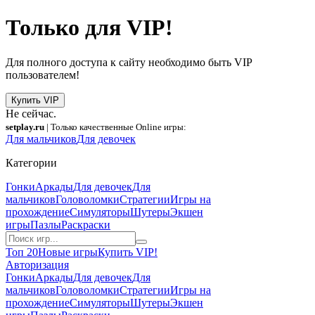
Только для VIP!
Для полного доступа к сайту необходимо быть VIP
пользователем!
Купить VIP
Не сейчас.
setplay.ru
| Только качественные Online игры:
Для мальчиков
Для девочек
Категории
Гонки
Аркады
Для девочек
Для
мальчиков
Головоломки
Стратегии
Игры на
прохождение
Симуляторы
Шутеры
Экшен
игры
Пазлы
Раскраски
Топ 20
Новые игры
Купить VIP!
Авторизация
Гонки
Аркады
Для девочек
Для
мальчиков
Головоломки
Стратегии
Игры на
прохождение
Симуляторы
Шутеры
Экшен