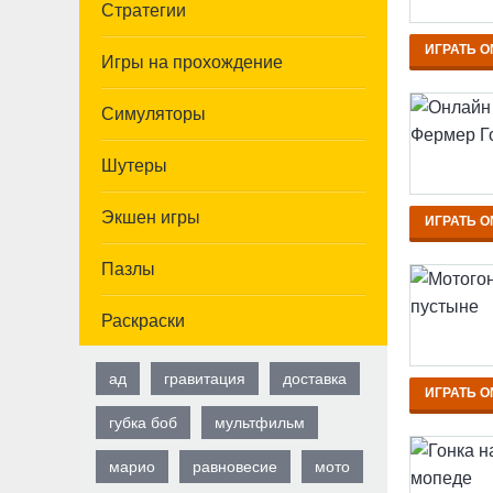
Стратегии
ИГРАТЬ O
Игры на прохождение
Симуляторы
Шутеры
Экшен игры
ИГРАТЬ O
Пазлы
Раскраски
ад
гравитация
доставка
ИГРАТЬ O
губка боб
мультфильм
марио
равновесие
мото