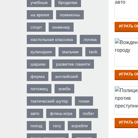
учебные
бродилки
на время
покемоны
ИГРАТЬ O
спорт
инженер
настольная классика
логика
кулинария
мальчик
tank
шарики
развитие памяти
ИГРАТЬ O
ферма
английский
питомец
зомби
тактический шутер
гонки
авто
флеш-игра
побег
ИГРАТЬ O
поезд
тату
корабли