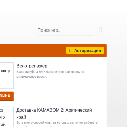
Авторизация
Велотренажер
Балансируй на BMX байке и проходи трассу за
минимальное время.
NLINE
Доставка КАМАЗОМ 2: Арктический
край
Есть много способ игры, из которых вы точно выберете