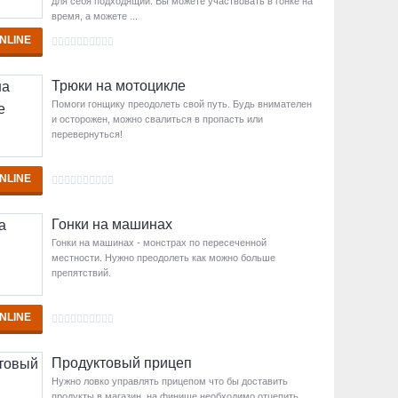
для себя подходящий. Вы можете участвовать в гонке на
время, а можете ...
NLINE
Трюки на мотоцикле
Помоги гонщику преодолеть свой путь. Будь внимателен
и осторожен, можно свалиться в пропасть или
перевернуться!
NLINE
Гонки на машинах
Гонки на машинах - монстрах по пересеченной
местности. Нужно преодолеть как можно больше
препятствий.
NLINE
Продуктовый прицеп
Нужно ловко управлять прицепом что бы доставить
продукты в магазин, на финише необходимо отцепить