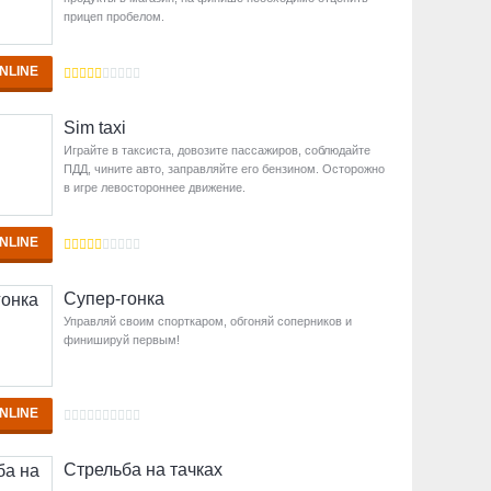
прицеп пробелом.
NLINE
Sim taxi
Играйте в таксиста, довозите пассажиров, соблюдайте
ПДД, чините авто, заправляйте его бензином. Осторожно
в игре левостороннее движение.
NLINE
Супер-гонка
Управляй своим спорткаром, обгоняй соперников и
финишируй первым!
NLINE
Стрельба на тачках