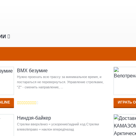
РИИ
BMX безумие
Нужно проехать всю трассу за минимальное время, и
постараться не перевернуться. Управление стрелками,
"Z" - сменить направление, ...
NLINE
ИГРАТЬ O
Ниндзя-байкер
Стрелки вверх/вниз = ускорение/задний ход Стрелки
влево/вправо = наклон вперед/назад