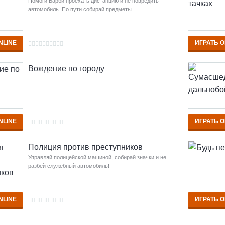
Помоги Барби проехать дистанцию и не повредить
автомобиль. По пути собирай предметы.
NLINE
ИГРАТЬ O
Вождение по городу
NLINE
ИГРАТЬ O
Полиция против преступников
Управляй полицейской машиной, собирай значки и не
разбей служебный автомобиль!
NLINE
ИГРАТЬ O