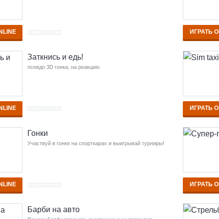
NLINE
ИГРАТЬ O
Заткнись и едь!
псевдо 3D гонка, на реакцию.
NLINE
ИГРАТЬ O
Гонки
Участвуй в гонке на спорткарах и выигрывай турниры!
NLINE
ИГРАТЬ O
Барби на авто