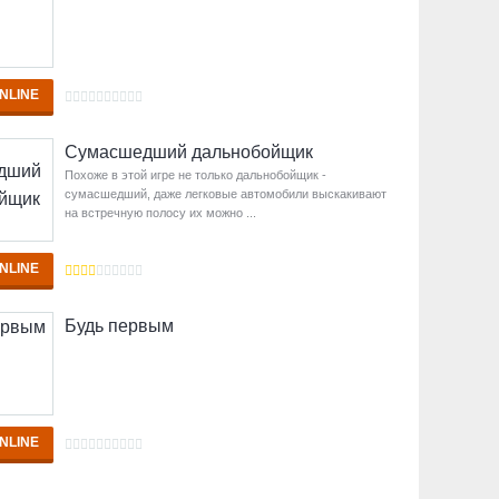
NLINE
Сумасшедший дальнобойщик
Похоже в этой игре не только дальнобойщик -
сумасшедший, даже легковые автомобили выскакивают
на встречную полосу их можно ...
NLINE
Будь первым
NLINE