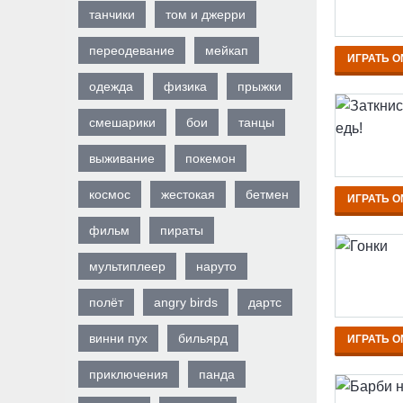
танчики
том и джерри
переодевание
мейкап
ИГРАТЬ O
одежда
физика
прыжки
смешарики
бои
танцы
выживание
покемон
космос
жестокая
бетмен
ИГРАТЬ O
фильм
пираты
мультиплеер
наруто
полёт
angry birds
дартс
винни пух
бильярд
ИГРАТЬ O
приключения
панда