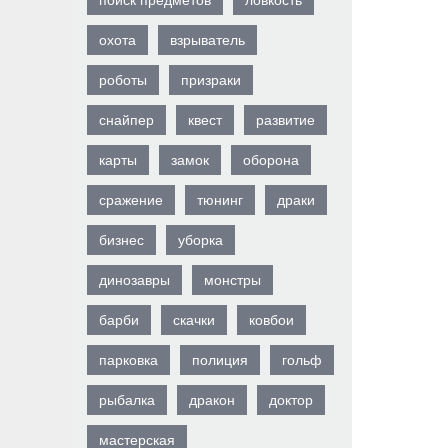
поиск предметов
ловкость
охота
взрыватель
роботы
призраки
снайпер
квест
развитие
карты
замок
оборона
сражение
тюнинг
драки
бизнес
уборка
динозавры
монстры
барби
скачки
ковбои
парковка
полиция
гольф
рыбалка
дракон
доктор
мастерская