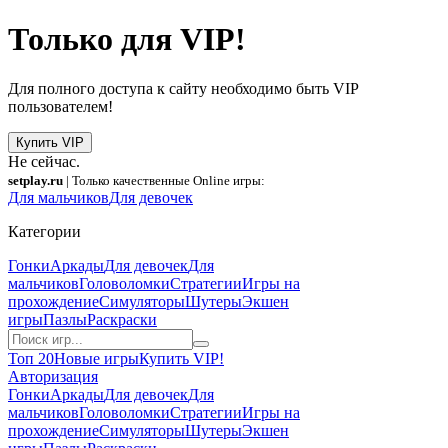
Только для VIP!
Для полного доступа к сайту необходимо быть VIP
пользователем!
Купить VIP
Не сейчас.
setplay.ru
| Только качественные Online игры:
Для мальчиков
Для девочек
Категории
Гонки
Аркады
Для девочек
Для
мальчиков
Головоломки
Стратегии
Игры на
прохождение
Симуляторы
Шутеры
Экшен
игры
Пазлы
Раскраски
Топ 20
Новые игры
Купить VIP!
Авторизация
Гонки
Аркады
Для девочек
Для
мальчиков
Головоломки
Стратегии
Игры на
прохождение
Симуляторы
Шутеры
Экшен