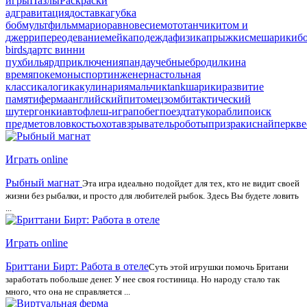
игры
Пазлы
Раскраски
ад
гравитация
доставка
губка
боб
мультфильм
марио
равновесие
мото
танчики
том и
джерри
переодевание
мейкап
одежда
физика
прыжки
смешарики
б
birds
дартс
винни
пух
бильярд
приключения
панда
учебные
бродилки
на
время
покемоны
спорт
инженер
настольная
классика
логика
кулинария
мальчик
tank
шарики
развитие
памяти
ферма
английский
питомец
зомби
тактический
шутер
гонки
авто
флеш-игра
побег
поезд
тату
корабли
поиск
предметов
ловкость
охота
взрыватель
роботы
призраки
снайпер
кве
Играть online
Рыбный магнат
Эта игра идеально подойдет для тех, кто не видит своей
жизни без рыбалки, и просто для любителей рыбок. Здесь Вы будете ловить
...
Играть online
Бриттани Бирт: Работа в отеле
Суть этой игрушки помочь Британи
заработать побольше денег. У нее своя гостиница. Но народу стало так
много, что она не справляется ...