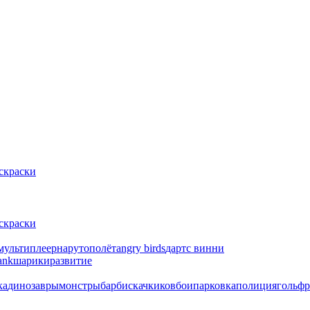
скраски
скраски
мультиплеер
наруто
полёт
angry birds
дартс
винни
ank
шарики
развитие
ка
динозавры
монстры
барби
скачки
ковбои
парковка
полиция
гольф