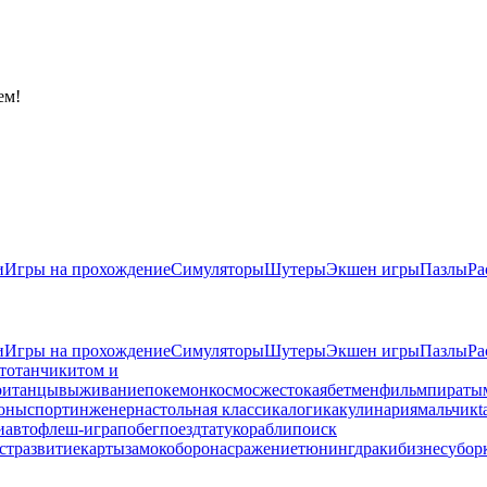
ем!
и
Игры на прохождение
Симуляторы
Шутеры
Экшен игры
Пазлы
Ра
и
Игры на прохождение
Симуляторы
Шутеры
Экшен игры
Пазлы
Ра
то
танчики
том и
ои
танцы
выживание
покемон
космос
жестокая
бетмен
фильм
пираты
оны
спорт
инженер
настольная классика
логика
кулинария
мальчик
t
и
авто
флеш-игра
побег
поезд
тату
корабли
поиск
ст
развитие
карты
замок
оборона
сражение
тюнинг
драки
бизнес
убор