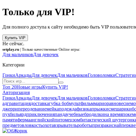
Только для VIP!
Для полного доступа к сайту необходимо быть VIP пользовател
Купить VIP
Не сейчас.
setplay.ru
| Только качественные Online игры:
Для мальчиков
Для девочек
Категории
Гонки
Аркады
Для девочек
Для мальчиков
Головоломки
Стратеги
Топ 20
Новые игры
Купить VIP!
Авторизация
Гонки
Аркады
Для девочек
Для мальчиков
Головоломки
Стратеги
ад
гравитация
доставка
губка боб
мультфильм
марио
равновесие
мо
джерри
переодевание
мейкап
одежда
физика
прыжки
смешарики
б
пух
бильярд
приключения
панда
учебные
бродилки
на время
покем
памяти
ферма
английский
питомец
зомби
тактический шутер
гонк
предметов
ловкость
охота
взрыватель
роботы
призраки
снайпер
кве