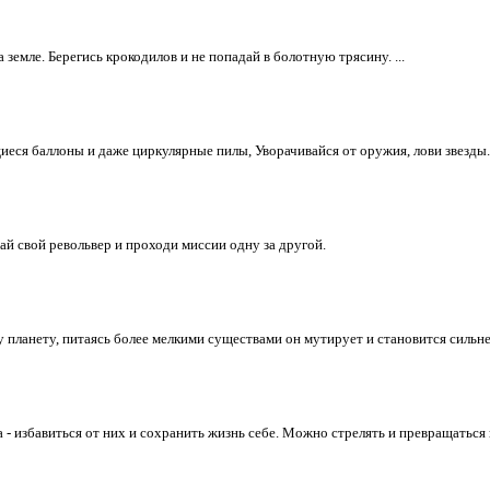
 земле. Берегись крокодилов и не попадай в болотную трясину. ...
иеся баллоны и даже циркулярные пилы, Уворачивайся от оружия, лови звезды.
жай свой револьвер и проходи миссии одну за другой.
ланету, питаясь более мелкими существами он мутирует и становится сильнее.
 - избавиться от них и сохранить жизнь себе. Можно стрелять и превращаться 