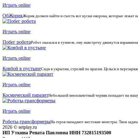
Играть online
ОбЖорик
Жорик должен найти и съесть все куски окорока, которые лежат на
Играть online
Побег робота
Робот оказался в туннеле, ему навстречу движутся взрывающ
Играть online
Ковбой в пустыне
Сидя в укрытии, стреляй по врагам. Целься и перезаря
Играть online
Космический паразит
Небольшой инопланетный червяк попадает на нашу п
Играть online
Роботы-трансформеры
На героя нападают жестокие монстры. Твоя задача
2026 © setplay.ru
ИП Уткина Рената Павловна ИНН 732815193500