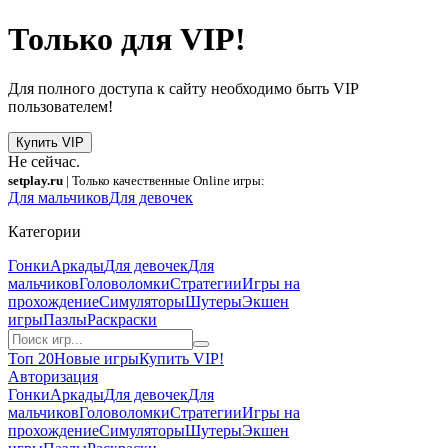
Только для VIP!
Для полного доступа к сайту необходимо быть VIP
пользователем!
Купить VIP
Не сейчас.
setplay.ru
| Только качественные Online игры:
Для мальчиков
Для девочек
Категории
Гонки
Аркады
Для девочек
Для
мальчиков
Головоломки
Стратегии
Игры на
прохождение
Симуляторы
Шутеры
Экшен
игры
Пазлы
Раскраски
Топ 20
Новые игры
Купить VIP!
Авторизация
Гонки
Аркады
Для девочек
Для
мальчиков
Головоломки
Стратегии
Игры на
прохождение
Симуляторы
Шутеры
Экшен