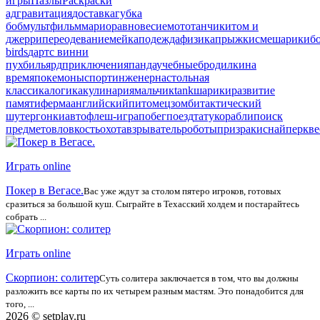
игры
Пазлы
Раскраски
ад
гравитация
доставка
губка
боб
мультфильм
марио
равновесие
мото
танчики
том и
джерри
переодевание
мейкап
одежда
физика
прыжки
смешарики
б
birds
дартс
винни
пух
бильярд
приключения
панда
учебные
бродилки
на
время
покемоны
спорт
инженер
настольная
классика
логика
кулинария
мальчик
tank
шарики
развитие
памяти
ферма
английский
питомец
зомби
тактический
шутер
гонки
авто
флеш-игра
побег
поезд
тату
корабли
поиск
предметов
ловкость
охота
взрыватель
роботы
призраки
снайпер
кве
Играть online
Покер в Вегасе.
Вас уже ждут за столом пятеро игроков, готовых
сразиться за большой куш. Сыграйте в Техасский холдем и постарайтесь
собрать ...
Играть online
Скорпион: солитер
Суть солитера заключается в том, что вы должны
разложить все карты по их четырем разным мастям. Это понадобится для
того, ...
2026 © setplay.ru