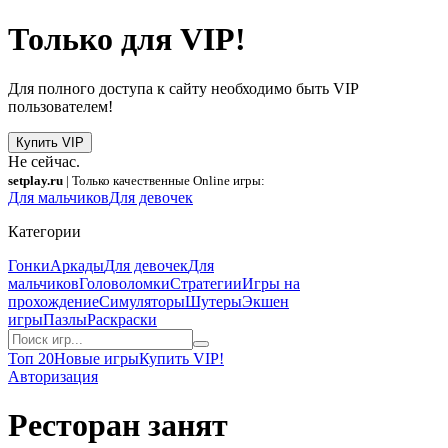
Только для VIP!
Для полного доступа к сайту необходимо быть VIP
пользователем!
Купить VIP
Не сейчас.
setplay.ru
| Только качественные Online игры:
Для мальчиков
Для девочек
Категории
Гонки
Аркады
Для девочек
Для
мальчиков
Головоломки
Стратегии
Игры на
прохождение
Симуляторы
Шутеры
Экшен
игры
Пазлы
Раскраски
Топ 20
Новые игры
Купить VIP!
Авторизация
Ресторан занят