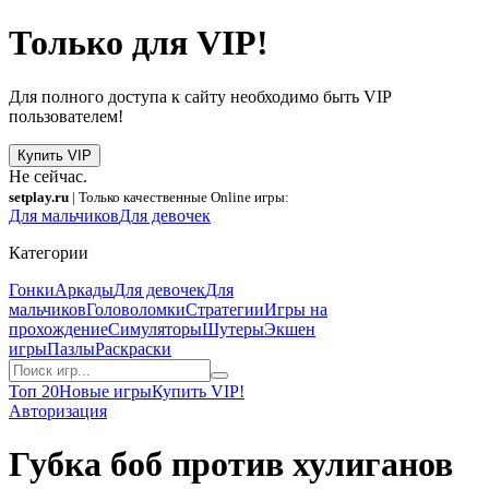
Только для VIP!
Для полного доступа к сайту необходимо быть VIP
пользователем!
Купить VIP
Не сейчас.
setplay.ru
| Только качественные Online игры:
Для мальчиков
Для девочек
Категории
Гонки
Аркады
Для девочек
Для
мальчиков
Головоломки
Стратегии
Игры на
прохождение
Симуляторы
Шутеры
Экшен
игры
Пазлы
Раскраски
Топ 20
Новые игры
Купить VIP!
Авторизация
Губка боб против хулиганов