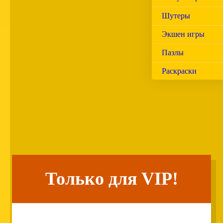
Шутеры
Экшен игры
Пазлы
Раскраски
Только для VIP!