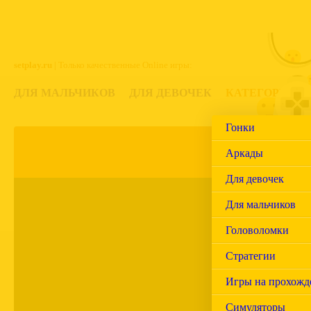
setplay.ru
| Только качественные Online игры:
ДЛЯ МАЛЬЧИКОВ
ДЛЯ ДЕВОЧЕК
КАТЕГОРИИ
Гонки
Топ 20
Но
Аркады
Для девочек
З
Для мальчиков
Головоломки
Оценок:
1
, Ре
Стратегии
Игры на прохожд
Симуляторы