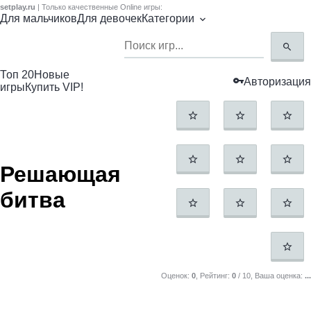
setplay.ru
| Только качественные Online игры:
Для мальчиков
Для девочек
Категории
Топ 20
Новые
Авторизация
игры
Купить VIP!
Решающая
битва
Оценок:
0
, Рейтинг:
0
/
10
, Ваша оценка:
...