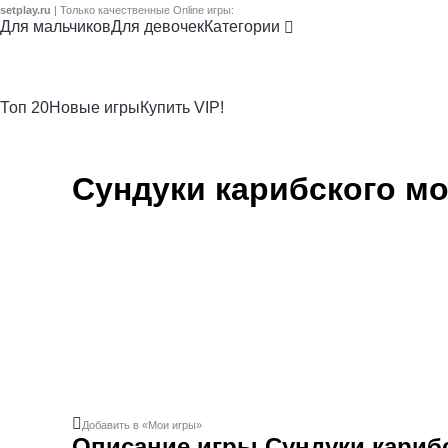
setplay.ru
| Только качественные Online игры:
Для мальчиков
Для девочек
Категории
Топ 20
Новые игры
Купить VIP!
Сундуки карибского м
Добавить в «Мои игры»
Описание игры Сундуки кариб